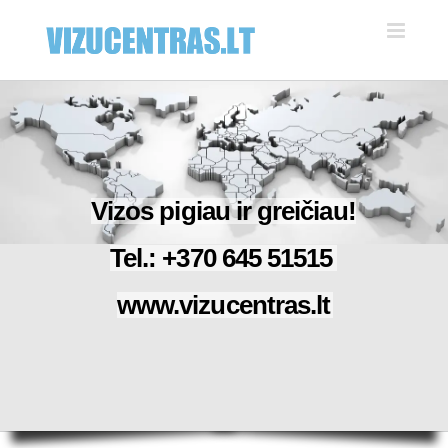
Skip
to
content
Vizos pigiau ir greičiau!
Tel.: +370 645 51515
www.vizucentras.lt